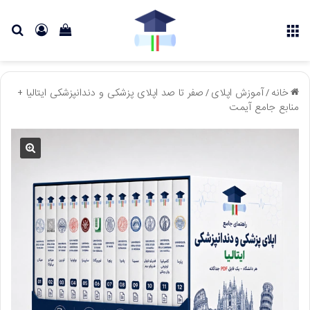
منو
دیدن
ورود
جس
سبد
برا
خرید
خانه
/
آموزش اپلای
/
صفر تا صد اپلای پزشکی و دندانپزشکی ایتالیا +
منابع جامع آیمت