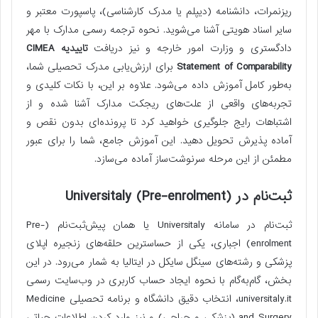
ریزنمرات، دانشنامه (دیپلم یا مدرک کارشناسی)، پاسپورت معتبر و
سایر اسناد هویتی آشنا می‌شوید. نحوه ترجمه رسمی مدارک با مهر
دادگستری و وزارت امور خارجه و نیز دریافت
تاییدیه CIMEA
Statement of Comparability
برای ارزش‌یابی مدرک تحصیلی شما،
به‌طور کامل آموزش داده می‌شود. علاوه بر این، با نکات کلیدی و
تجربه‌های واقعی از علت‌های ریجکت مدارک آشنا شده و از
اشتباهات رایج جلوگیری خواهید کرد تا پرونده‌ای بدون نقص و
آماده پذیرش تحویل دهید. این آموزش جامع، شما را برای عبور
مطمئن از این مرحله سرنوشت‌ساز آماده می‌سازد.
ثبت‌نام در Universitaly (Pre-enrolment)
ثبت‌نام در سامانه Universitaly یا همان پیش‌ثبت‌نام (Pre-
enrolment) اجباری، یکی از حساسترین حلقه‌های زنجیره اپلای
پزشکی و رشته‌های سینگل سایکل در ایتالیا به شمار می‌رود. در این
بخش، گام‌به‌گام با نحوه ایجاد حساب کاربری در وب‌سایت رسمی
universitaly.it، انتخاب دقیق دانشگاه و برنامه تحصیلی Medicine
and Surgery (پزشکی و جراحی) و نیز وارد کردن اطلاعات حیاتی