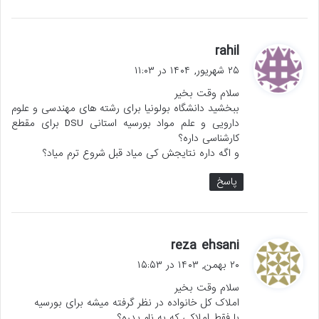
گ
rahil
ف
۲۵ شهریور, ۱۴۰۴ در ۱۱:۰۳
ت
سلام وقت بخیر
:
ببخشید دانشگاه بولونیا برای رشته های مهندسی و علوم
دارویی و علم مواد بورسیه استانی DSU برای مقطع
کارشناسی داره؟
و اگه داره نتایجش کی میاد قبل شروع ترم میاد؟
پاسخ
گ
reza ehsani
ف
۲۰ بهمن, ۱۴۰۳ در ۱۵:۵۳
ت
سلام وقت بخیر
:
املاک کل خانواده در نظر گرفته میشه برای بورسیه
یا فقط املاکی که به نام پدره؟