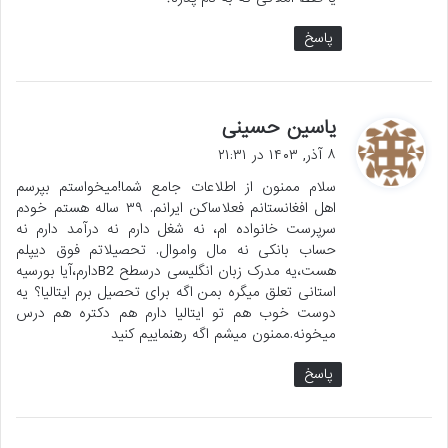
پاسخ
گ
یاسین حسینی
ف
۸ آذر, ۱۴۰۳ در ۲۱:۳۱
ت
سلام ممنون از اطلاعات جامع شما!میخواستم بپرسم
:
اهل افغانستانم فعلاساکن ایرانم. ۳۹ ساله هستم خودم
سرپرست خانواده ام، نه شغل دارم نه درآمد دارم نه
حساب بانکی نه مال واموال. تحصیلاتم فوق دیپلم
هست،یه مدرک زبان انگلیسی درسطح B2دارم،آیا بورسیه
استانی تعلق میگره بمن اگه برای تحصیل برم ایتالیا؟ یه
دوست خوب هم تو ایتالیا دارم هم دکتره هم درس
میخونه.ممنون میشم اگه رهنماییم کنید
پاسخ