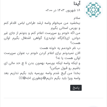
گ
آیدا
ف
۱۸ شهریور, ۱۴۰۳ در ۰۲:۰۰
ت
سلام
:
ببخشید من میخوام واسه ارشد طراحی لباس اقدام کنم
و بورس استانی بگیرم
من اگه خودم رو سرپرست اعلام کنم و بتونم از جای غیر
دولتی ای(کارگاه تولیدی) گواهی اشتغال بگیرم اوکی
هست؟
ب نام خودمم یه خونه هست
الان نمیدونم برای اعلام کردن خودم ب عنوان سرپرست
اوکی هست یا نه؟
و اینکه واسه اینکه بورسیه بهمون بدن تا چ حد مالی ای
باشیم رو قبول میکنن؟
بخدا من گیج شدم واسه بورسیه باید بگیم نداریم بعد
واسه ویزا باید بگیم داریم😅چطوری اخه😅🤦‍♀️
پاسخ