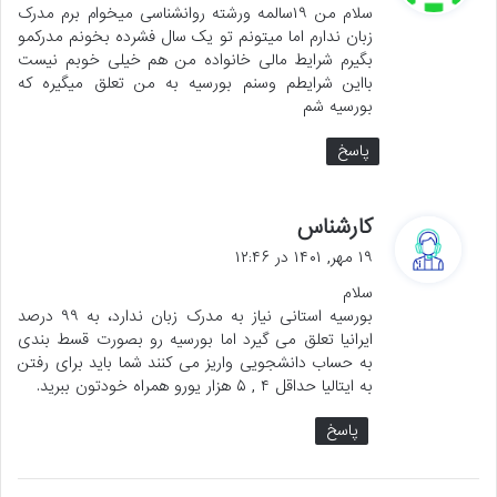
سلام من ۱۹سالمه ورشته روانشناسی میخوام برم مدرک
:
زبان ندارم اما میتونم تو یک سال فشرده بخونم مدرکمو
بگیرم شرایط مالی خانواده من هم خیلی خوبم نیست
بااین شرایطم وسنم بورسیه به من تعلق میگیره که
بورسیه شم
پاسخ
گ
کارشناس
ف
۱۹ مهر, ۱۴۰۱ در ۱۲:۴۶
ت
سلام
:
بورسیه استانی نیاز به مدرک زبان ندارد، به ۹۹ درصد
ایرانیا تعلق می گیرد اما بورسیه رو بصورت قسط بندی
به حساب دانشجویی واریز می کنند شما باید برای رفتن
به ایتالیا حداقل ۴ , ۵ هزار یورو همراه خودتون ببرید.
پاسخ