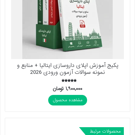
پکیج آموزش اپلای داروسازی ایتالیا + منابع و
نمونه سوالات آزمون ورودی 2026
امتیاز
۱,۹۰۰,۰۰۰
تومان
4.00
از 5
مشاهده محصول
محصولات مرتبط