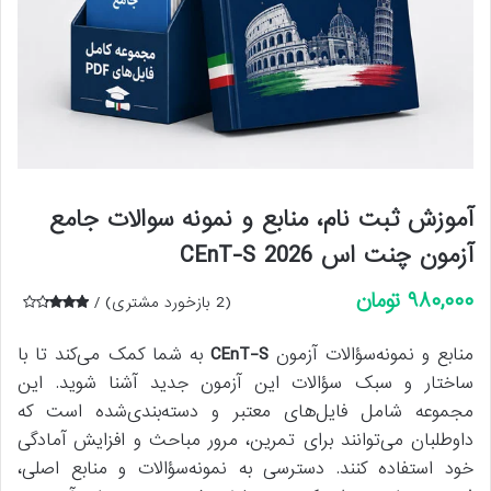
آموزش ثبت نام، منابع و نمونه سوالات جامع
آزمون چنت اس CEnT-S 2026
۹۸۰,۰۰۰
تومان
(
2
بازخورد مشتری)
2
امتیازد
هی
منابع و نمونه‌سؤالات آزمون
CEnT-S
به شما کمک می‌کند تا با
3.00
از 5
ساختار و سبک سؤالات این آزمون جدید آشنا شوید. این
در
امتیازد
مجموعه شامل فایل‌های معتبر و دسته‌بندی‌شده است که
هی
مشتر
داوطلبان می‌توانند برای تمرین، مرور مباحث و افزایش آمادگی
ی
خود استفاده کنند. دسترسی به نمونه‌سؤالات و منابع اصلی،