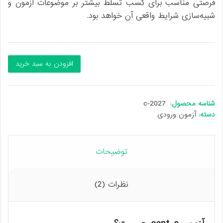
فرصتی مناسب برای کسب تسلط بیشتر بر موضوعات آزمون و
شبیه‌سازی شرایط واقعی آن خواهد بود.
آموزش
افزودن به سبد خرید
ثبت
نام،
منابع
و
شناسه محصول:
c-2027
نمونه
دسته:
آزمون ورودی
سوالات
جامع
آزمون
توضیحات
چنت
اس
CEnT-
نظرات (2)
S
2026
عدد